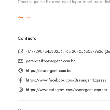
Churrasquería Express es el lugar ideal para di
Nuestro variado menú incluye punta de S, churra
Ver más
de tira, chuleta de res, pacumuto de res, pechu
de bife, entraña fina premium, t-bone premium,
Contacto
Para acompañar tu comida, ofrecemos una excel
-17.77290434580256, -63.20405630279826 (3er 
Ven y disfruta de la especialidad en carnes de
gerencia@brasargent.com.bo
para brindarte una experiencia gastronómica in
https://brasargent.com.bo
contactarnos.
https://www.facebook.com/BrasargentExpress
https://www.instagram.com/brasargent.express