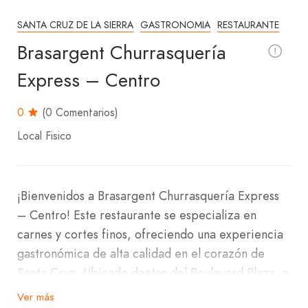
SANTA CRUZ DE LA SIERRA
GASTRONOMIA
RESTAURANTE
Brasargent Churrasquería
Express – Centro
0
(0 Comentarios)
Local Fisico
¡Bienvenidos a Brasargent Churrasquería Express
– Centro! Este restaurante se especializa en
carnes y cortes finos, ofreciendo una experiencia
gastronómica de alta calidad en el corazón de
Santa Cruz. Ubicado dentro del Boulevard Plaza, a
una cuadra de la Plaza 24 de Septiembre, en la
Ver más