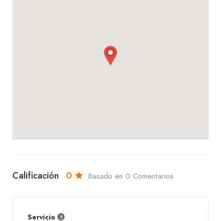
Ven y disfruta de la especialidad en carnes de
Brasargent Churrasquería Express – Centro. ¡Te
esperamos para brindarte una experiencia
gastronómica inolvidable! Para más información o
reservas, no dudes en contactarnos.
Calificación
0
Basado en 0 Comentarios
Servicio