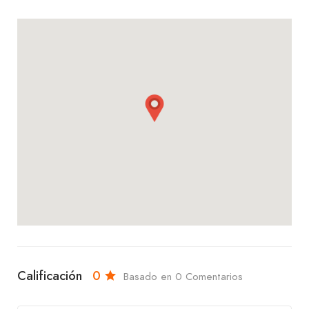
y disfrutar de nuestras exquisitas opciones de
comidas y bebidas! Te esperamos con los brazos
abiertos y con los sabores más deliciosos en un
ambiente acogedor y familiar.
Calificación
0
Basado en 0 Comentarios