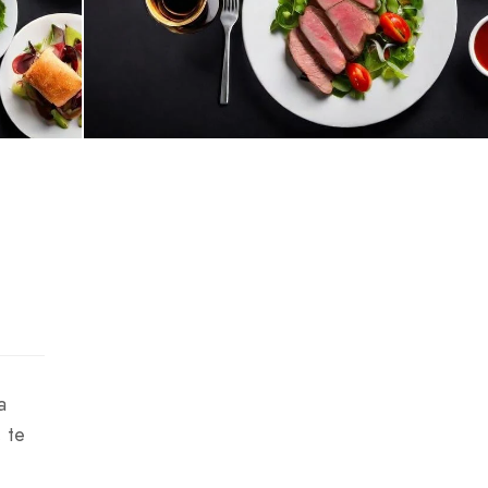
a
 te