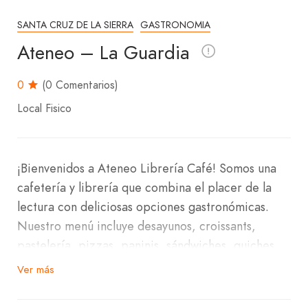
SANTA CRUZ DE LA SIERRA
GASTRONOMIA
Ateneo – La Guardia
0
(0 Comentarios)
Local Fisico
¡Bienvenidos a Ateneo Librería Café! Somos una
cafetería y librería que combina el placer de la
lectura con deliciosas opciones gastronómicas.
Nuestro menú incluye desayunos, croissants,
pastelería, pizzas, paninis, sándwiches, quiches,
postres y tortas.
Ver más
Para acompañar tus comidas y momentos de