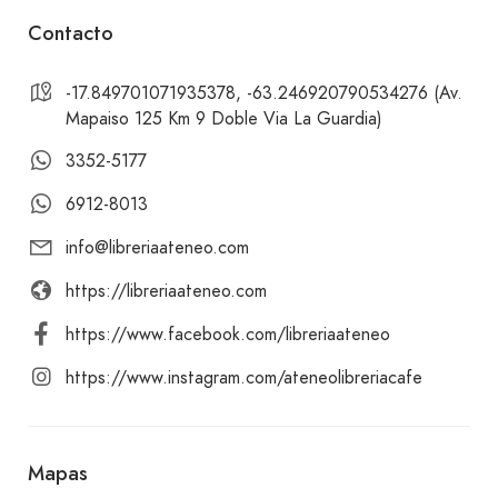
lectura, ofrecemos una variedad de cafés, tés,
Contacto
infusiones, chocolates, refrescos, zumos y agua.
-17.849701071935378, -63.246920790534276 (Av.
Mapaiso 125 Km 9 Doble Via La Guardia)
Nos ubicamos en la zona suroeste, sobre el km 9
de la doble vía La Guardia, entrando por la
3352-5177
avenida Mapaiso, en el número 125.
6912-8013
info@libreriaateneo.com
¡Te invitamos a visitar Ateneo Librería Café y
disfrutar de nuestras exquisitas opciones y
https://libreriaateneo.com
bebidas! Te esperamos con los brazos abiertos y
https://www.facebook.com/libreriaateneo
con los sabores más deliciosos en un ambiente
acogedor y cultural.
https://www.instagram.com/ateneolibreriacafe
Mapas