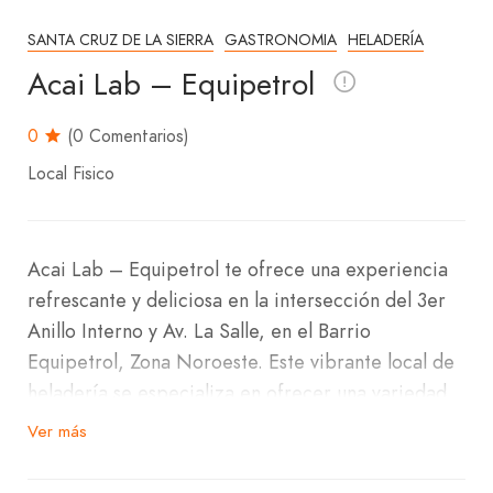
SANTA CRUZ DE LA SIERRA
GASTRONOMIA
HELADERÍA
Acai Lab – Equipetrol
0
(0 Comentarios)
Local Fisico
Acai Lab – Equipetrol te ofrece una experiencia
refrescante y deliciosa en la intersección del 3er
Anillo Interno y Av. La Salle, en el Barrio
Equipetrol, Zona Noroeste. Este vibrante local de
heladería se especializa en ofrecer una variedad
de opciones irresistibles para los amantes del
Ver más
acai.