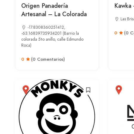
Origen Panadería
Kawka 
Artesanal – La Colorada
Las Bris
-17.8308360251412,
0
(0 C
-63.16839735934201 (Barrio la
colorada 5to anillo, calle Edmundo
Roca)
0
(0 Comentarios)