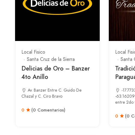
Local Fisico
Local Fisi
Santa Cruz de la Sierra
Santa 
Delicias de Oro – Banzer
Tradici
4to Anillo
Paragu
Av. Banzer Entre C. Guido De
-17.77
Chazal y C. Ciro Bravo
-63.16209
entre 2do y
0
(0 Comentarios)
0
(0 C