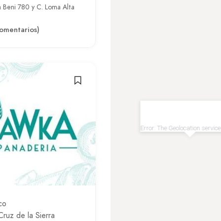
 Beni 780 y C. Loma Alta
omentarios)
Error: The Geolocation service
co
Cruz de la Sierra