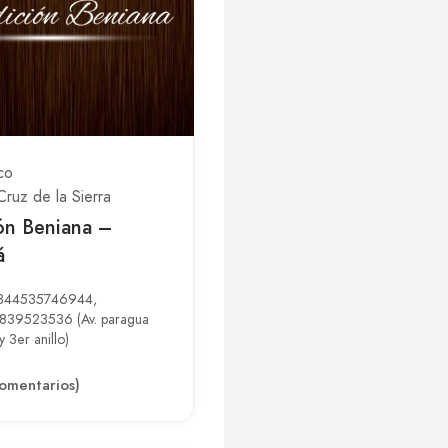
co
Cruz de la Sierra
ón Beniana –
á
3344535746944,
839523536 (Av. paragua
 3er anillo)
omentarios)