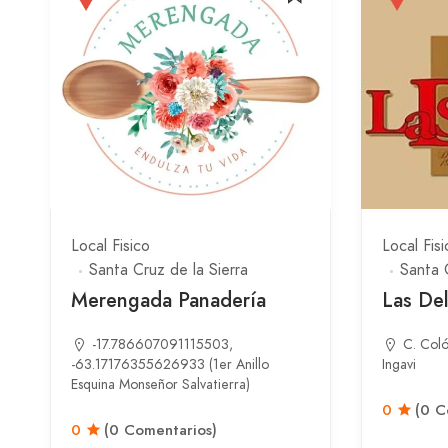
Local Fisico
Local Fisi
Santa Cruz de la Sierra
Santa 
Merengada Panadería
Las Del
-17.786607091115503,
C. Coló
-63.17176355626933 (1er Anillo
Ingavi
Esquina Monseñor Salvatierra)
0
(0 C
0
(0 Comentarios)