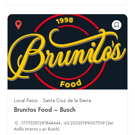
Local Fisico
Santa Cruz de la Sierra
Brunitos Food – Busch
-17.772251291844444, -63.20235199007709 (3er
Anillo Interno y av. Busch)