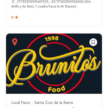
-17.75030909461763, -63.17140296945606 (4to
Anillo y Av. Beni, 1 cuadra hacia la Av. Banzer)
0
Local Fisico
Santa Cruz de la Sierra